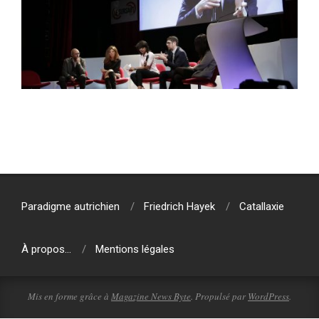
2024-
02-
03
Paradigme autrichien
Friedrich Hayek
Catallaxie
À propos…
Mentions légales
Mis en forme grâce à
Magazine News Byte
. Propulsé par
WordPress
.