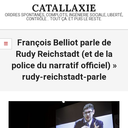
Skip
CATALLAXIE
to
ORDRES SPONTANÉS, COMPLOTS, INGÉNIERIE SOCIALE, LIBERTÉ,
content
CONTRÔLE… TOUT ÇA. ET PUIS LE RESTE.
Primary
Navigation
François Belliot parle de
Menu
Rudy Reichstadt (et de la
police du narratif officiel) »
rudy-reichstadt-parle