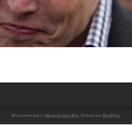
Mis en forme grâce à
Magazine News Byte
. Propulsé par
WordPress
.