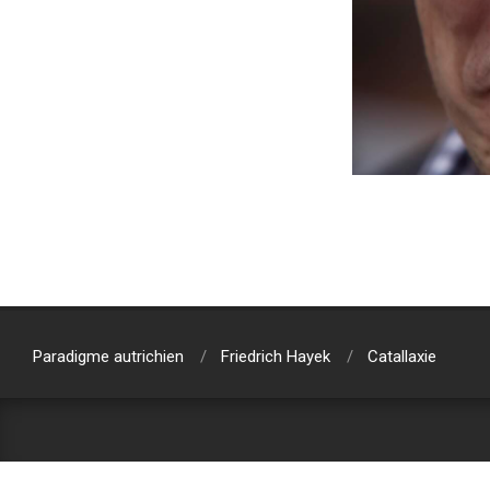
2024-
02-
03
Paradigme autrichien
Friedrich Hayek
Catallaxie