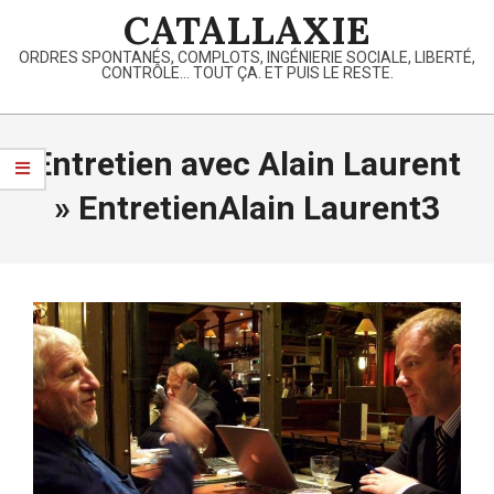
Skip
CATALLAXIE
to
ORDRES SPONTANÉS, COMPLOTS, INGÉNIERIE SOCIALE, LIBERTÉ,
content
CONTRÔLE… TOUT ÇA. ET PUIS LE RESTE.
Primary
Navigation
Entretien avec Alain Laurent
Menu
»
EntretienAlain Laurent3