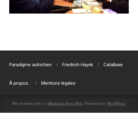
2017-
04-
05
Paradigme autrichien
Friedrich Hayek
Catallaxie
À propos…
Mentions légales
Mis en forme grâce à
Magazine News Byte
. Propulsé par
WordPress
.