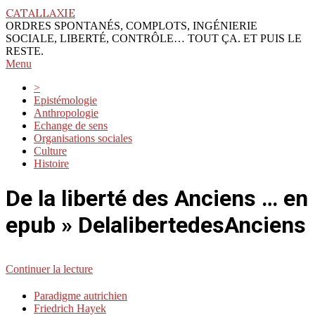
Skip
CATALLAXIE
to
ORDRES SPONTANÉS, COMPLOTS, INGÉNIERIE
content
SOCIALE, LIBERTÉ, CONTRÔLE… TOUT ÇA. ET PUIS LE
RESTE.
Primary
Menu
Navigation
>
Menu
Epistémologie
Anthropologie
Echange de sens
Organisations sociales
Culture
Histoire
De la liberté des Anciens … en
epub »
DelalibertedesAnciens
Continuer la lecture
2010-
Paradigme autrichien
10-
Friedrich Hayek