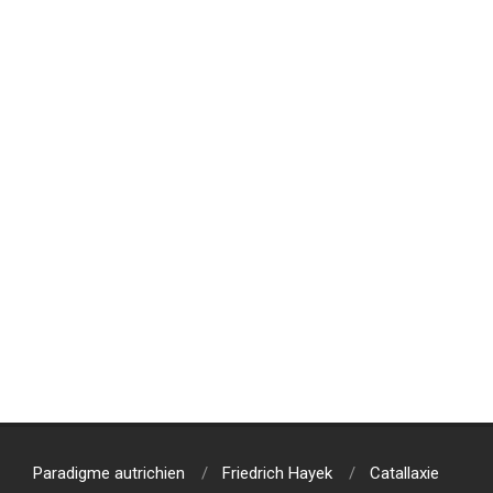
2018-
11-
18
Paradigme autrichien
Friedrich Hayek
Catallaxie