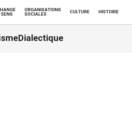
CHANGE
ORGANISATIONS
CULTURE
HISTOIRE
 SENS
SOCIALES
Prim
Navi
Men
ismeDialectique