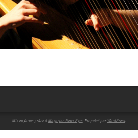
Mis en forme grâce à
Magazine News Byte
. Propulsé par
WordPress
.