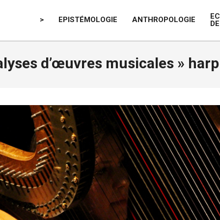
E
>
EPISTÉMOLOGIE
ANTHROPOLOGIE
DE
lyses d’œuvres musicales »
harp