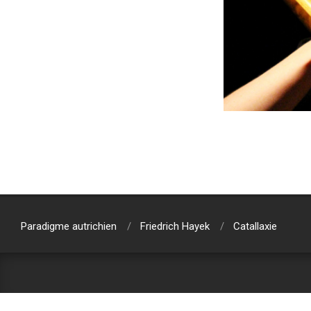
2021-
05-
03
Paradigme autrichien
Friedrich Hayek
Catallaxie