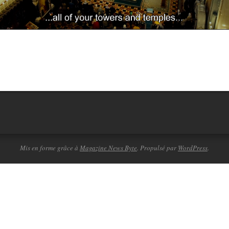
Mis en forme grâce à
Magazine News Byte
. Propulsé par
WordPress
.