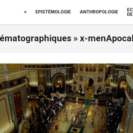
E
>
EPISTÉMOLOGIE
ANTHROPOLOGIE
DE
nématographiques »
x-menApocal