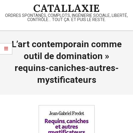
Skip
CATALLAXIE
to
ORDRES SPONTANÉS, COMPLOTS, INGÉNIERIE SOCIALE, LIBERTÉ,
content
CONTRÔLE… TOUT ÇA. ET PUIS LE RESTE.
Primary
Navigation
L’art contemporain comme
Menu
outil de domination »
requins-caniches-autres-
mystificateurs