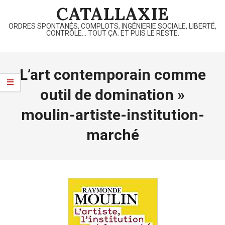
Skip
CATALLAXIE
to
ORDRES SPONTANÉS, COMPLOTS, INGÉNIERIE SOCIALE, LIBERTÉ,
content
CONTRÔLE… TOUT ÇA. ET PUIS LE RESTE.
Primary
Navigation
L’art contemporain comme
Menu
outil de domination »
moulin-artiste-institution-
marché