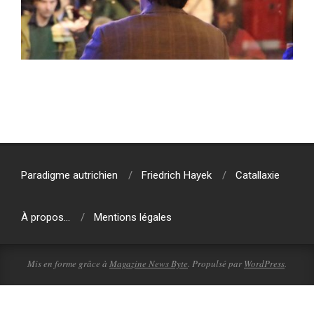
2024-
02-
03
Paradigme autrichien
Friedrich Hayek
Catallaxie
À propos…
Mentions légales
Mis en forme grâce à
Magazine News Byte
. Propulsé par
WordPress
.