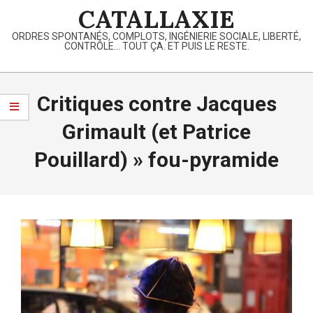
Skip
CATALLAXIE
to
ORDRES SPONTANÉS, COMPLOTS, INGÉNIERIE SOCIALE, LIBERTÉ,
content
CONTRÔLE… TOUT ÇA. ET PUIS LE RESTE.
Primary
Navigation
Critiques contre Jacques
Menu
Grimault (et Patrice
Pouillard) »
fou-pyramide