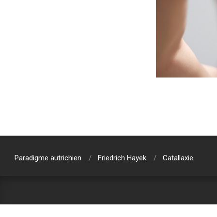
2019-
08-
15
Paradigme autrichien
Friedrich Hayek
Catallaxie