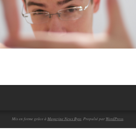
Mis en forme grâce à
Magazine News Byte
. Propulsé par
WordPress
.