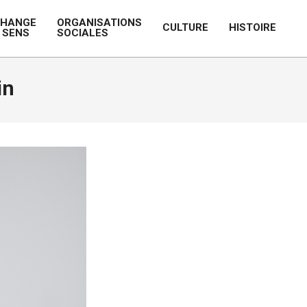
CHANGE
ORGANISATIONS
CULTURE
HISTOIRE
 SENS
SOCIALES
Prim
Navi
Men
in