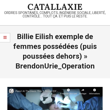
Skip
CATALLAXIE
to
ORDRES SPONTANÉS, COMPLOTS, INGÉNIERIE SOCIALE, LIBERTÉ,
content
CONTRÔLE… TOUT ÇA. ET PUIS LE RESTE.
Primary
Navigation
Billie Eilish exemple de
Menu
femmes possédées (puis
poussées dehors) »
BrendonUrie_Operation