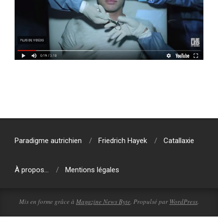
2019-
08-
06
Paradigme autrichien
Friedrich Hayek
Catallaxie
À propos…
Mentions légales
Mis en forme grâce à
Magazine News Byte
. Propulsé par
WordPress
.