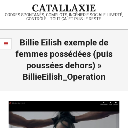
Skip
CATALLAXIE
to
ORDRES SPONTANÉS, COMPLOTS, INGÉNIERIE SOCIALE, LIBERTÉ,
content
CONTRÔLE… TOUT ÇA. ET PUIS LE RESTE.
Primary
Navigation
Billie Eilish exemple de
Menu
femmes possédées (puis
poussées dehors) »
BillieEilish_Operation