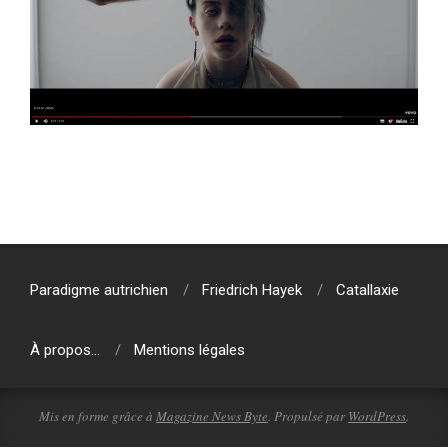
2019-
08-
06
Paradigme autrichien
Friedrich Hayek
Catallaxie
À propos…
Mentions légales
Mis en forme grâce à
Magazine News Byte
. Propulsé par
WordPress
.