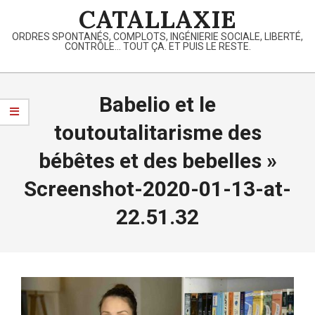
Skip
CATALLAXIE
to
ORDRES SPONTANÉS, COMPLOTS, INGÉNIERIE SOCIALE, LIBERTÉ,
content
CONTRÔLE… TOUT ÇA. ET PUIS LE RESTE.
Primary
Navigation
Babelio et le
Menu
toutoutalitarisme des
bébêtes et des bebelles »
Screenshot-2020-01-13-at-
22.51.32