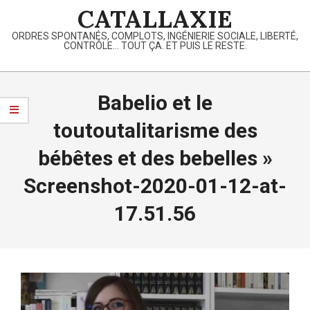
Skip
CATALLAXIE
to
ORDRES SPONTANÉS, COMPLOTS, INGÉNIERIE SOCIALE, LIBERTÉ,
content
CONTRÔLE… TOUT ÇA. ET PUIS LE RESTE.
Primary
Navigation
Babelio et le
Menu
toutoutalitarisme des
bébêtes et des bebelles »
Screenshot-2020-01-12-at-
17.51.56