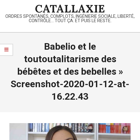
Skip
CATALLAXIE
to
ORDRES SPONTANÉS, COMPLOTS, INGÉNIERIE SOCIALE, LIBERTÉ,
content
CONTRÔLE… TOUT ÇA. ET PUIS LE RESTE.
Primary
Navigation
Babelio et le
Menu
toutoutalitarisme des
bébêtes et des bebelles »
Screenshot-2020-01-12-at-
16.22.43