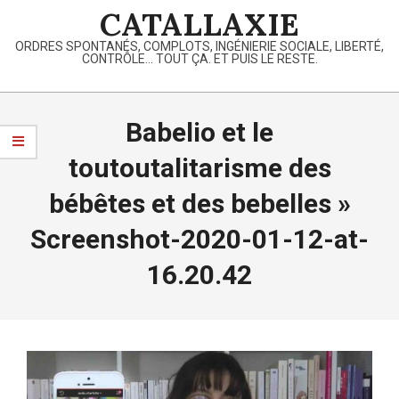
Skip
CATALLAXIE
to
ORDRES SPONTANÉS, COMPLOTS, INGÉNIERIE SOCIALE, LIBERTÉ,
content
CONTRÔLE… TOUT ÇA. ET PUIS LE RESTE.
Primary
Navigation
Babelio et le
Menu
toutoutalitarisme des
bébêtes et des bebelles »
Screenshot-2020-01-12-at-
16.20.42