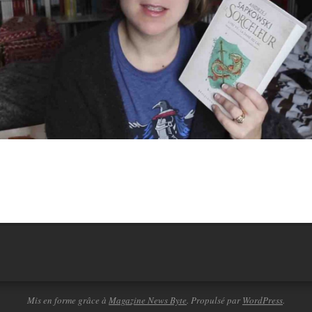
Mis en forme grâce à
Magazine News Byte
. Propulsé par
WordPress
.