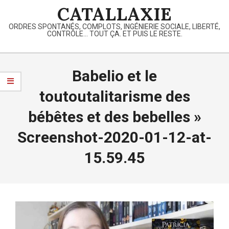
Skip
CATALLAXIE
to
ORDRES SPONTANÉS, COMPLOTS, INGÉNIERIE SOCIALE, LIBERTÉ,
content
CONTRÔLE… TOUT ÇA. ET PUIS LE RESTE.
Primary
Navigation
Babelio et le
Menu
toutoutalitarisme des
bébêtes et des bebelles »
Screenshot-2020-01-12-at-
15.59.45