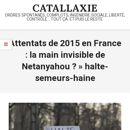
Skip
CATALLAXIE
to
ORDRES SPONTANÉS, COMPLOTS, INGÉNIERIE SOCIALE, LIBERTÉ,
content
CONTRÔLE… TOUT ÇA. ET PUIS LE RESTE.
Primary
Navigation
Attentats de 2015 en France
Menu
: la main invisible de
Netanyahou ? »
halte-
semeurs-haine