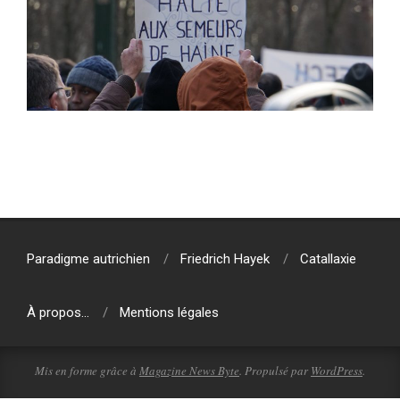
2019-
07-
22
Paradigme autrichien
Friedrich Hayek
Catallaxie
À propos…
Mentions légales
Mis en forme grâce à
Magazine News Byte
. Propulsé par
WordPress
.