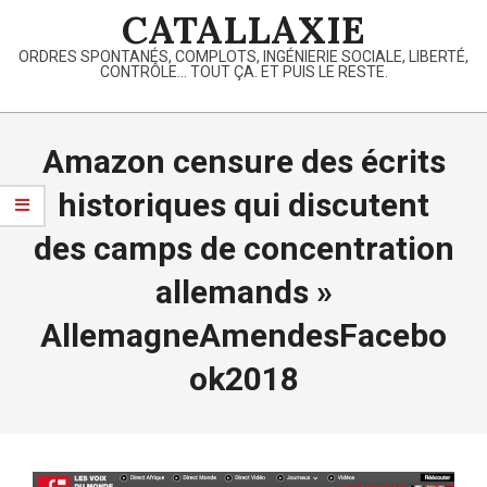
Skip
CATALLAXIE
to
ORDRES SPONTANÉS, COMPLOTS, INGÉNIERIE SOCIALE, LIBERTÉ,
content
CONTRÔLE… TOUT ÇA. ET PUIS LE RESTE.
Primary
Navigation
Amazon censure des écrits
Menu
historiques qui discutent
des camps de concentration
allemands »
AllemagneAmendesFacebo
ok2018