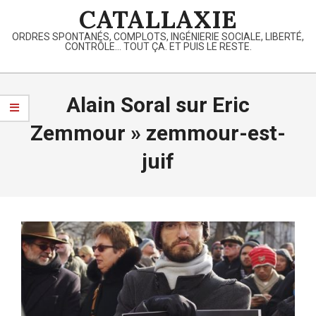
Skip
CATALLAXIE
to
ORDRES SPONTANÉS, COMPLOTS, INGÉNIERIE SOCIALE, LIBERTÉ,
content
CONTRÔLE… TOUT ÇA. ET PUIS LE RESTE.
Primary
Navigation
Alain Soral sur Eric
Menu
Zemmour »
zemmour-est-
juif