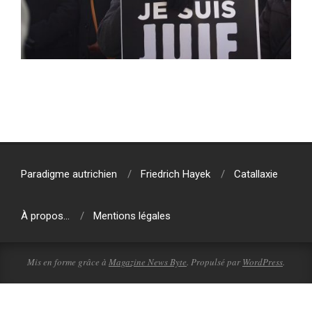
2020-
11-
02
Paradigme autrichien
Friedrich Hayek
Catallaxie
À propos…
Mentions légales
Mis en forme grâce à
Magazine News Byte
. Propulsé par
WordPress
.