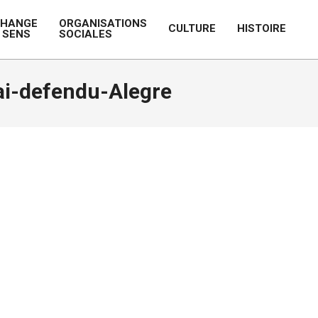
CHANGE
ORGANISATIONS
CULTURE
HISTOIRE
 SENS
SOCIALES
Prim
Navi
Men
jai-defendu-Alegre