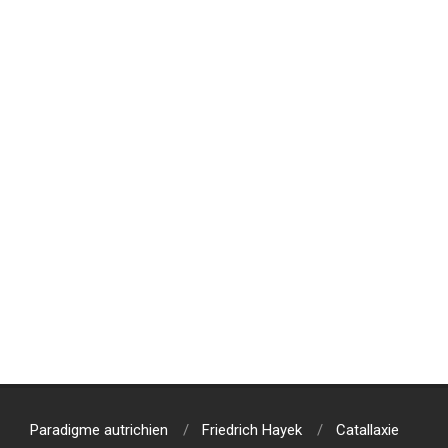
2019-
08-
11
Paradigme autrichien
Friedrich Hayek
Catallaxie