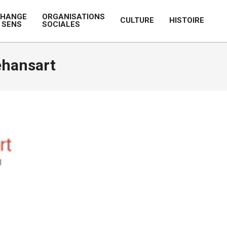
CHANGE
ORGANISATIONS
CULTURE
HISTOIRE
 SENS
SOCIALES
Prim
Navi
Men
ehansart