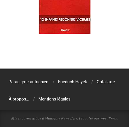
2019-
07-
31
Paradigme autrichien
Friedrich Hayek
Catallaxie
À propos…
Mentions légales
Mis en forme grâce à
Magazine News Byte
. Propulsé par
WordPress
.