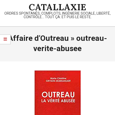
Skip
CATALLAXIE
to
ORDRES SPONTANÉS, COMPLOTS, INGÉNIERIE SOCIALE, LIBERTÉ,
content
CONTRÔLE… TOUT ÇA. ET PUIS LE RESTE.
Primary
Navigation
Affaire d’Outreau »
outreau-
Menu
verite-abusee