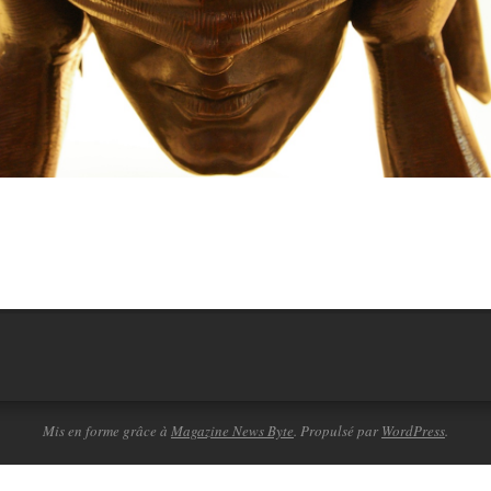
Mis en forme grâce à
Magazine News Byte
. Propulsé par
WordPress
.