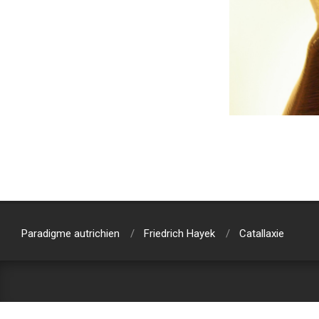
2018-
04-
11
Paradigme autrichien
Friedrich Hayek
Catallaxie