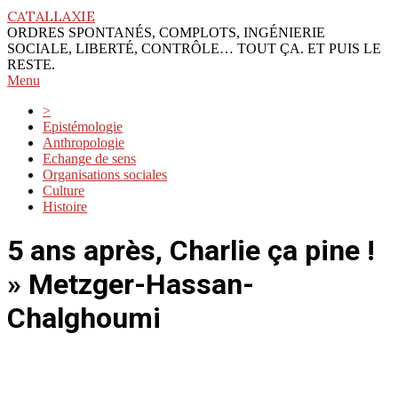
Skip
CATALLAXIE
to
ORDRES SPONTANÉS, COMPLOTS, INGÉNIERIE
content
SOCIALE, LIBERTÉ, CONTRÔLE… TOUT ÇA. ET PUIS LE
RESTE.
Primary
Menu
Navigation
>
Menu
Epistémologie
Anthropologie
Echange de sens
Organisations sociales
Culture
Histoire
5 ans après, Charlie ça pine !
»
Metzger-Hassan-
Chalghoumi