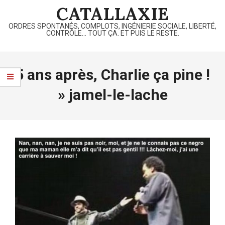
Skip
CATALLAXIE
to
ORDRES SPONTANÉS, COMPLOTS, INGÉNIERIE SOCIALE, LIBERTÉ,
content
CONTRÔLE… TOUT ÇA. ET PUIS LE RESTE.
Primary
Navigation
5 ans après, Charlie ça pine !
Menu
»
jamel-le-lache