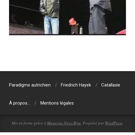
2020-
01-
07
Paradigme autrichien
Friedrich Hayek
Catallaxie
À propos…
Mentions légales
Mis en forme grâce à
Magazine News Byte
. Propulsé par
WordPress
.