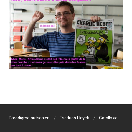
2020-
01-
07
Paradigme autrichien
Friedrich Hayek
Catallaxie