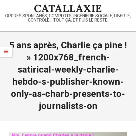
Skip
CATALLAXIE
to
ORDRES SPONTANÉS, COMPLOTS, INGÉNIERIE SOCIALE, LIBERTÉ,
content
CONTRÔLE… TOUT ÇA. ET PUIS LE RESTE.
Primary
Navigation
5 ans après, Charlie ça pine !
Menu
»
1200x768_french-
satirical-weekly-charlie-
hebdo-s-publisher-known-
only-as-charb-presents-to-
journalists-on