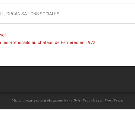
LL
,
ORGANISATIONS SOCIALES
well
r les Rothschild au château de Ferrières en 1972
Mis en forme grâce à
Magazine News Byte
. Propulsé par
WordPress
.