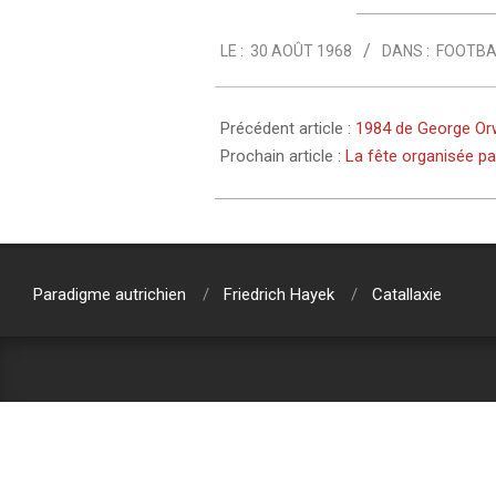
1968-
LE :
30 AOÛT 1968
DANS :
FOOTBA
08-
30
Précédent article :
1984 de George Or
Prochain article :
La fête organisée pa
Paradigme autrichien
Friedrich Hayek
Catallaxie