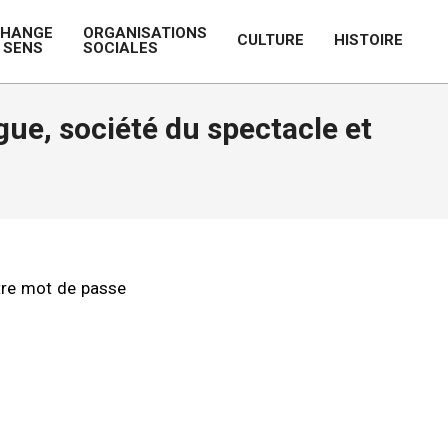
CHANGE
ORGANISATIONS
CULTURE
HISTOIRE
 SENS
SOCIALES
Prim
Navi
Men
ogue, société du spectacle et
otre mot de passe