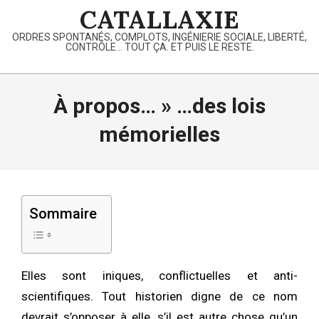
Skip
CATALLAXIE
to
ORDRES SPONTANÉS, COMPLOTS, INGÉNIERIE SOCIALE, LIBERTÉ,
content
CONTRÔLE… TOUT ÇA. ET PUIS LE RESTE.
Primary
Navigation
À propos… »
…des lois
Menu
mémorielles
Sommaire
Elles sont iniques, conflictuelles et anti-
scientifiques. Tout historien digne de ce nom
devrait s’opposer à elle, s’il est autre chose qu’un