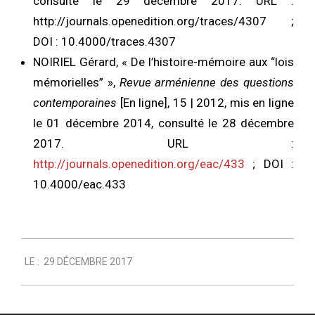
consulté le 29 décembre 2017. URL :
http://journals.openedition.org/traces/4307 ;
DOI : 10.4000/traces.4307
NOIRIEL Gérard
, «
De l’histoire-mémoire aux “lois
mémorielles”
»,
Revue arménienne des questions
contemporaines
[En ligne], 15 | 2012, mis en ligne
le 01 décembre 2014, consulté le 28 décembre
2017. URL :
http://journals.openedition.org/eac/433
; DOI :
10.4000/eac.433
2017-
LE :
29 DÉCEMBRE 2017
12-
29