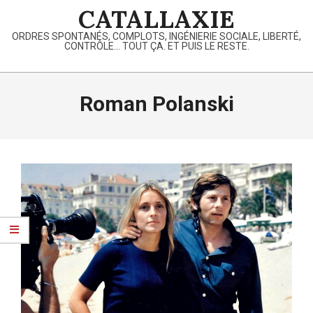
Skip
CATALLAXIE
to
ORDRES SPONTANÉS, COMPLOTS, INGÉNIERIE SOCIALE, LIBERTÉ,
content
CONTRÔLE… TOUT ÇA. ET PUIS LE RESTE.
Primary
Navigation
Roman Polanski
Menu