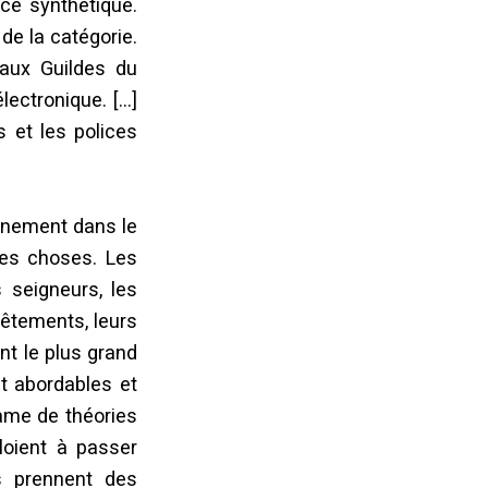
ce synthétique.
 de la catégorie.
 aux Guildes du
électronique. […]
 et les polices
ernement dans le
des choses. Les
s seigneurs, les
vêtements, leurs
ent le plus grand
nt abordables et
clame de théories
loient à passer
 prennent des