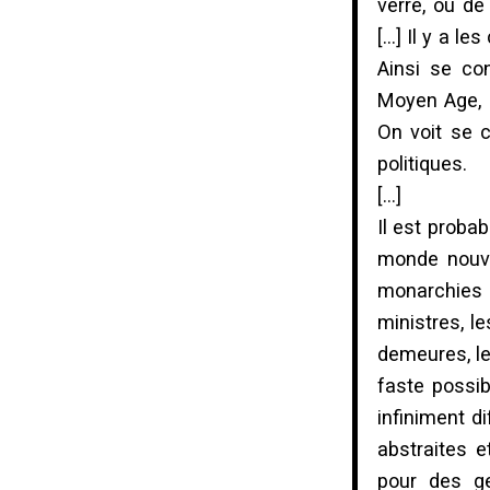
verre, ou de
[…] Il y a le
Ainsi se co
Moyen Age, qu
On voit se 
politiques.
[…]
Il est proba
monde nouvea
monarchies p
ministres, l
demeures, leu
faste possib
infiniment di
abstraites 
pour des g