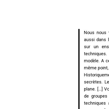
Nous nous v
aussi dans 
sur un ens
techniques. 
modèle. A ce
même point, 
Historiquem
secrètes. L
plane. […] V
de groupes 
techniques 