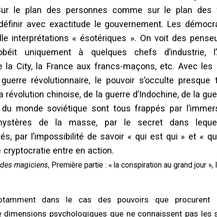
Sur le plan des personnes comme sur le plan des fa
définir avec exactitude le gouvernement. Les démoc
lle interprétations « ésotériques ». On voit des pens
obéit uniquement à quelques chefs d’industrie, l’
e la City, la France aux francs-maçons, etc. Avec le
guerre révolutionnaire, le pouvoir s’occulte presque 
 révolution chinoise, de la guerre d’Indochine, de la guer
s du monde soviétique sont tous frappés par l’immer
ystères de la masse, par le secret dans lequel
és, par l’impossibilité de savoir « qui est qui » et « q
 cryptocratie entre en action.
 des magiciens
, Première partie : « la conspiration au grand jour »
notamment dans le cas des pouvoirs que procurent l
 dimensions psychologiques que ne connaissent pas les 