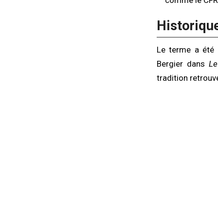
comme le CFR, l
Historiqu
Le terme a été 
Bergier dans
Le
tradition retrouv