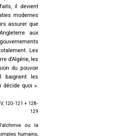
its, il devient
raties modernes
eurs assurer que
Angleterre aux
s gouvernements
totalement. Les
re d’Algérie, les
sion du pouvoir
 baignent les
ui décide quoi ».
, IV, 120-121 + 128-
129
’alchimie ou la
simples humains,