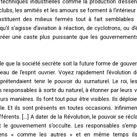
 techniques industrielles comme la production d’essen
s clubs, les amitiés et les amours se forment à l’intérieur
nstituent des milieux fermés tout à fait semblables
’il s’agisse d’aviation à réaction, de cyclotrons, ou d’
créer une caste plus puissante que les gouvernements
ble que la société secrète soit la future forme de gouv
u de l’esprit ouvrier. Voyez rapidement l’évolution 
rétendaient tenir le pouvoir du surnaturel. Le roi, le
es responsables à sortir du naturel, à étonner par leurs 
rs manières. Ils font tout pour être visibles. Ils déploi
le. Et ils sont présents en toutes occasions. Infinime
fférents. […] A dater de la Révolution, le pouvoir se ré
et le gouvernement s’occulte. Les responsables s’emp
ens « comme les autres » et en même temps ils