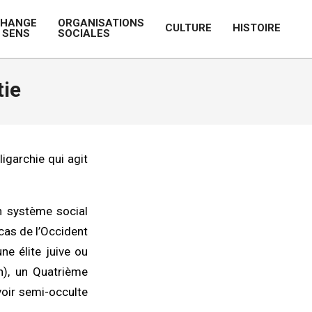
CHANGE
ORGANISATIONS
CULTURE
HISTOIRE
 SENS
SOCIALES
Prim
Navi
Men
tie
igarchie qui agit
n système social
 cas de l’Occident
ne élite juive ou
n), un Quatrième
voir semi-occulte