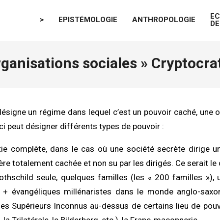
E
>
EPISTÉMOLOGIE
ANTHROPOLOGIE
DE
ganisations sociales »
Cryptocra
désigne un régime dans lequel c’est un pouvoir caché, une ol
ci peut désigner différents types de pouvoir :
tie complète, dans le cas où une société secrète dirige u
ère totalement cachée et non su par les dirigés. Ce serait le
Rothschild seule, quelques familles (les « 200 familles »), u
fs + évangéliques millénaristes dans le monde anglo-saxo
des Supérieurs Inconnus au-dessus de certains lieu de pou