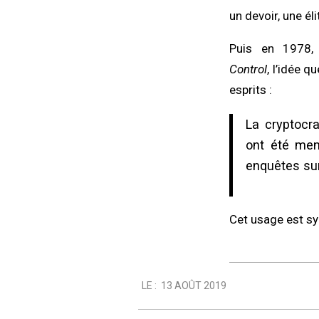
un devoir, une é
Puis en 1978, 
Control
, l’idée 
esprits :
La cryptocra
ont été men
enquêtes sur
Cet usage est s
2019-
LE :
13 AOÛT 2019
08-
13