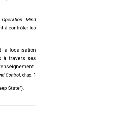
e
Operation Mind
t à contrôler les
 la localisation
s à travers ses
 renseignement.
nd Control
, chap. 1
eep State”).