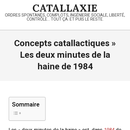
Skip
CATALLAXIE
to
ORDRES SPONTANÉS, COMPLOTS, INGÉNIERIE SOCIALE, LIBERTÉ,
content
CONTRÔLE… TOUT ÇA. ET PUIS LE RESTE.
Primary
Navigation
Concepts catallactiques »
Menu
Les deux minutes de la
haine de 1984
Sommaire
Les « deux minutes de la haine » est, dans
1984
de