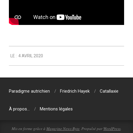
2020-
LE :
4 AVRIL 2020
04-
04
Paradigme autrichien
Friedrich Hayek
Catallaxie
À propos…
Mentions légales
Mis en forme grâce à
Magazine News Byte
. Propulsé par
WordPress
.