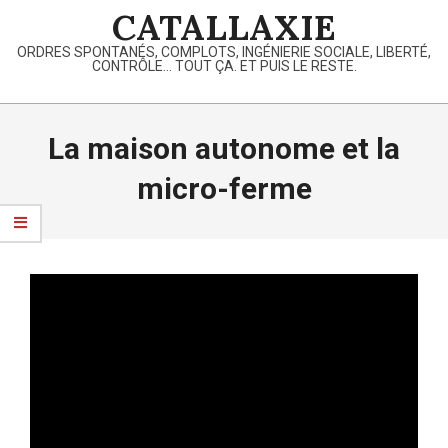
Skip
CATALLAXIE
to
ORDRES SPONTANÉS, COMPLOTS, INGÉNIERIE SOCIALE, LIBERTÉ,
content
CONTRÔLE… TOUT ÇA. ET PUIS LE RESTE.
Primary
Navigation
La maison autonome et la
Menu
micro-ferme