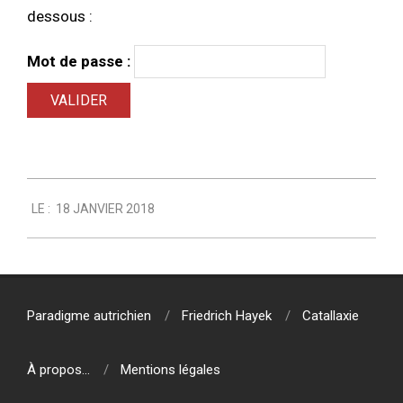
dessous :
Mot de passe :
2018-
LE :
18 JANVIER 2018
01-
18
Paradigme autrichien
Friedrich Hayek
Catallaxie
À propos…
Mentions légales