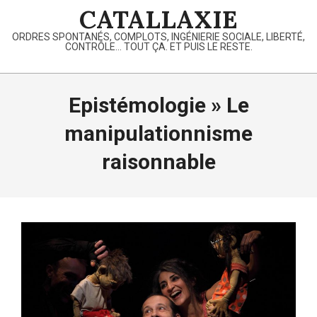
Skip
CATALLAXIE
to
ORDRES SPONTANÉS, COMPLOTS, INGÉNIERIE SOCIALE, LIBERTÉ,
content
CONTRÔLE… TOUT ÇA. ET PUIS LE RESTE.
Primary
Navigation
Epistémologie »
Le
Menu
manipulationnisme
raisonnable