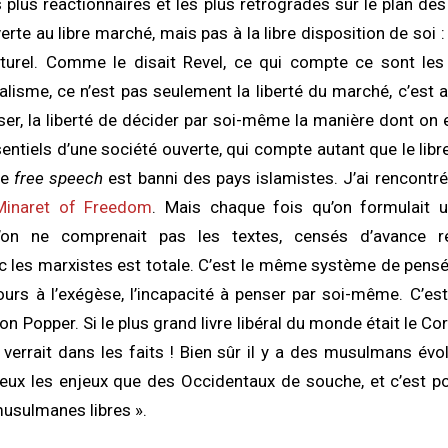
lus réactionnaires et les plus rétrogrades sur le plan de
rte au libre marché, mais pas à la libre disposition de soi :
lturel. Comme le disait Revel, ce qui compte ce sont les
ralisme, ce n’est pas seulement la liberté du marché, c’est a
ser, la liberté de décider par soi-même la manière dont on e
entiels d’une société ouverte, qui compte autant que le libre
le
free speech
est banni des pays islamistes. J’ai rencont
Minaret of Freedom
. Mais chaque fois qu’on formulait un
u’on ne comprenait pas les textes, censés d’avance r
 les marxistes est totale. C’est le même système de pensé
cours à l’exégèse, l’incapacité à penser par soi-même. C’est 
n Popper. Si le plus grand livre libéral du monde était le Cor
 verrait dans les faits ! Bien sûr il y a des musulmans évo
ux les enjeux que des Occidentaux de souche, et c’est pou
musulmanes libres ».