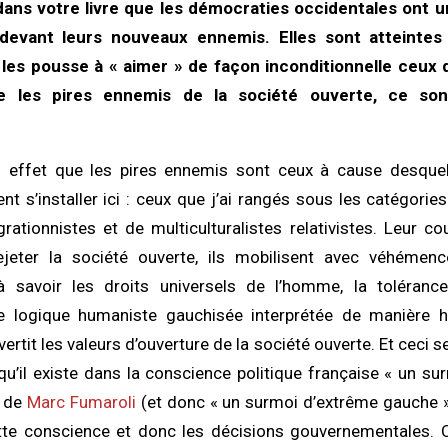
ans votre livre que les démocraties occidentales ont u
n devant leurs nouveaux ennemis. Elles sont atteinte
les pousse à « aimer » de façon inconditionnelle ceux q
ue les pires ennemis de la société ouverte, ce so
 effet que les pires ennemis sont ceux à cause desquel
ent s’installer ici : ceux que j’ai rangés sous les catégorie
grationnistes et de multiculturalistes relativistes. Leur c
ejeter la société ouverte, ils mobilisent avec véhémenc
 savoir les droits universels de l’homme, la tolérance, 
te logique humaniste gauchisée interprétée de manière h
ertit les valeurs d’ouverture de la société ouverte. Et ceci s
qu’il existe dans la conscience politique française « un s
e de
Marc Fumaroli
(et donc « un surmoi d’extrême gauche »
ette conscience et donc les décisions gouvernementales. C