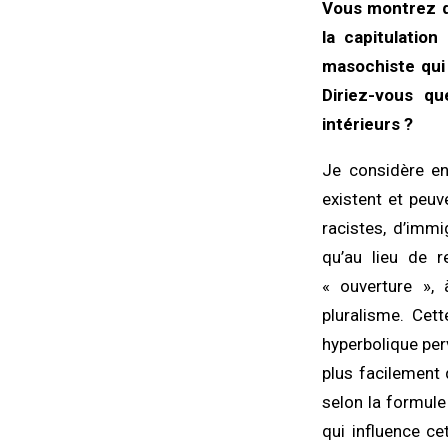
Vous montrez d
la capitulatio
masochiste qui 
Diriez-vous q
intérieurs ?
Je considère en
existent et peuv
racistes, d’immi
qu’au lieu de r
« ouverture », à
pluralisme. Cet
hyperbolique perv
plus facilement 
selon la formul
qui influence c