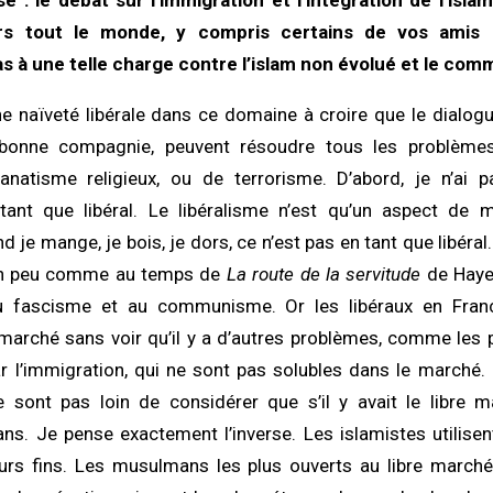
e : le débat sur l’immigration et l’intégration de l’isla
rs tout le monde, y compris certains de vos amis l
as à une telle charge contre l’islam non évolué et le co
ine naïveté libérale dans ce domaine à croire que le dialogu
bonne compagnie, peuvent résoudre tous les problèmes
natisme religieux, ou de terrorisme. D’abord, je n’ai pa
tant que libéral. Le libéralisme n’est qu’un aspect de
d je mange, je bois, je dors, ce n’est pas en tant que libéral. 
 un peu comme au temps de
La route de la servitude
de Hayek
au fascisme et au communisme. Or les libéraux en Fran
 marché sans voir qu’il y a d’autres problèmes, comme le
ar l’immigration, qui ne sont pas solubles dans le marché
 sont pas loin de considérer que s’il y avait le libre m
ns. Je pense exactement l’inverse. Les islamistes utilisen
eurs fins. Les musulmans les plus ouverts au libre march