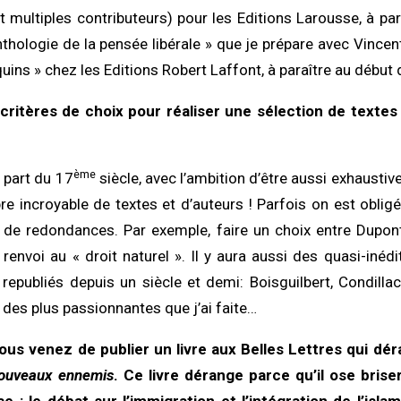
t multiples contributeurs) pour les Editions Larousse, à para
thologie de la pensée libérale » que je prépare avec Vincent
uins » chez les Editions Robert Laffont, à paraître au début
critères de choix pour réaliser une sélection de texte
ème
 part du 17
siècle, avec l’ambition d’être aussi exhaustiv
re incroyable de textes et d’auteurs ! Parfois on est obligé
 de redondances. Par exemple, faire un choix entre Dupo
renvoi au « droit naturel ». Il y aura aussi des quasi-inédi
 republiés depuis un siècle et demi: Boisguilbert, Condilla
 des plus passionnantes que j’ai faite…
vous venez de publier un livre aux Belles Lettres qui dé
nouveaux ennemis
. Ce livre dérange parce qu’il ose brise