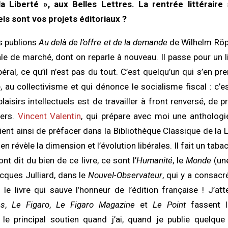
a Liberté », aux Belles Lettres. La rentrée littérair
ls sont vos projets éditoriaux ?
us publions
Au delà de l’offre et de la demande
de Wilhelm Röpk
le de marché, dont on reparle à nouveau. Il passe pour un l
béral, ce qu’il n’est pas du tout. C’est quelqu’un qui s’en 
, au collectivisme et qui dénonce le socialisme fiscal : c’e
isirs intellectuels est de travailler à front renversé, de p
vers.
Vincent Valentin
, qui prépare avec moi une anthologi
vient ainsi de préfacer dans la Bibliothèque Classique de la
n révèle la dimension et l’évolution libérales. Il fait un tabac
ont dit du bien de ce livre, ce sont l’
Humanité
, le
Monde
(une
ques Julliard, dans le
Nouvel-Observateur
, qui y a consacr
 le livre qui sauve l’honneur de l’édition française ! J’att
es
,
Le Figaro
,
Le Figaro Magazine
et
Le Point
fassent 
le principal soutien quand j’ai, quand je publie quelq