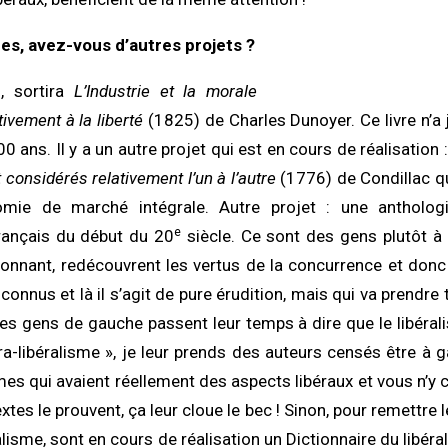
res, avez-vous d’autres projets ?
, sortira
L’Industrie et la morale
ivement à la liberté
(1825) de Charles Dunoyer. Ce livre n’a 
0 ans. Il y a un autre projet qui est en cours de réalisation 
considérés relativement l’un à l’autre
(1776) de Condillac qu
nomie de marché intégrale. Autre projet : une antholog
e
français du début du 20
siècle. Ce sont des gens plutôt à
tonnant, redécouvrent les vertus de la concurrence et donc
 connus et là il s’agit de pure érudition, mais qui va prendre
s gens de gauche passent leur temps à dire que le libéral
tra-libéralisme », je leur prends des auteurs censés être à g
es qui avaient réellement des aspects libéraux et vous n’y 
es le prouvent, ça leur cloue le bec ! Sinon, pour remettre 
alisme, sont en cours de réalisation un Dictionnaire du libér