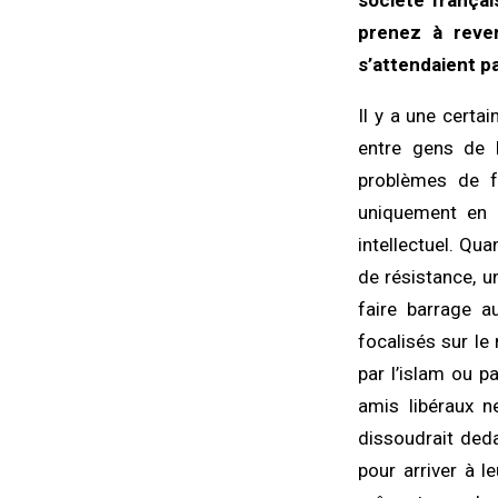
société français
prenez à reve
s’attendaient p
Il y a une certa
entre gens de 
problèmes de fa
uniquement en 
intellectuel. Quan
de résistance,
faire barrage 
focalisés sur le
par l’islam ou p
amis libéraux ne
dissoudrait deda
pour arriver à l