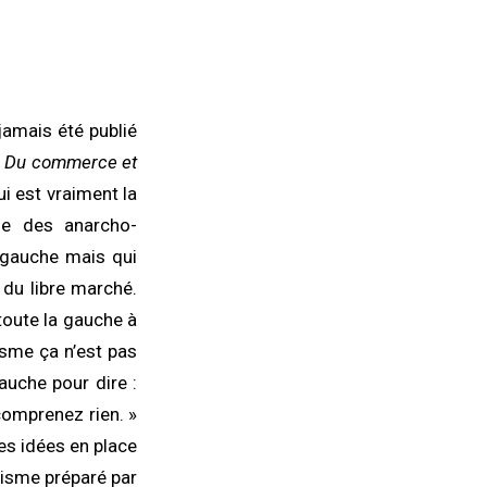
jamais été publié
:
Du commerce et
i est vraiment la
ie des anarcho-
 gauche mais qui
 du libre marché.
 toute la gauche à
isme ça n’est pas
auche pour dire :
comprenez rien. »
les idées en place
alisme préparé par