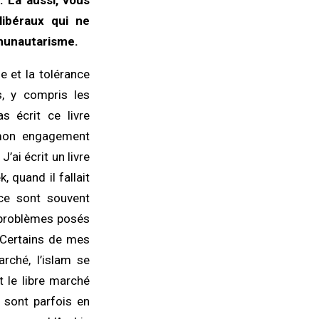
m. Là aussi, vous
ibéraux qui ne
mmunautarisme.
e et la tolérance
, y compris les
s écrit ce livre
 mon engagement
J’ai écrit un livre
, quand il fallait
ce sont souvent
s problèmes posés
. Certains de mes
arché, l’islam se
t le libre marché
é sont parfois en