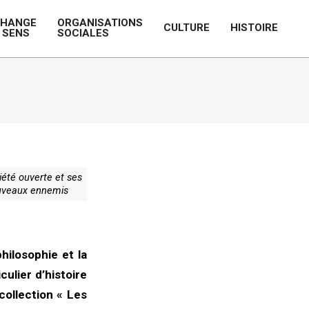
CHANGE
ORGANISATIONS
CULTURE
HISTOIRE
 SENS
SOCIALES
Prim
Navi
Men
iété ouverte et ses
uveaux ennemis
hilosophie et la
culier d’histoire
collection « Les