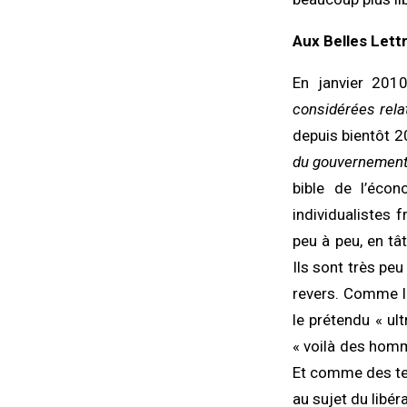
Aux Belles Lett
En janvier 2010
considérées relat
depuis bientôt 20
du gouvernement 
bible de l’éco
individualistes 
peu à peu, en tâ
Ils sont très peu
revers. Comme le
le prétendu « ul
« voilà des homm
Et comme des text
au sujet du libér