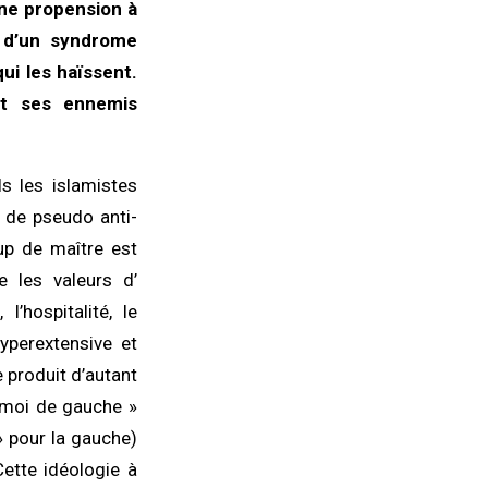
ne propension à
s d’un syndrome
ui les haïssent.
nt ses ennemis
s les islamistes
s de pseudo anti-
oup de maître est
e les valeurs d’
l’hospitalité, le
yperextensive et
e produit d’autant
urmoi de gauche »
 pour la gauche)
ette idéologie à