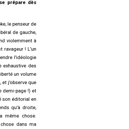
e se prépare dès
e, le penseur de
ibéral de gauche,
prend violemment à
st ravageur ! L’un
rendre l’idéologie
e exhaustive des
 Liberté un volume
, et j’observe que
 demi-page !) et
é son éditorial en
ends qu’à droite,
la même chose.
ue chose dans ma