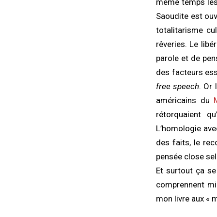
même temps les p
Saoudite est ouve
totalitarisme cu
rêveries. Le libé
parole et de pen
des facteurs ess
free speech
. Or 
américains du
rétorquaient q
L’homologie avec
des faits, le re
pensée close selo
Et surtout ça se
comprennent mie
mon livre aux « 