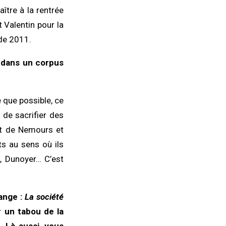
ître à la rentrée
 Valentin pour la
 de 2011.
s dans un corpus
e que possible, ce
 de sacrifier des
nt de Nemours et
ts au sens où ils
c, Dunoyer… C’est
range :
La société
r un tabou de la