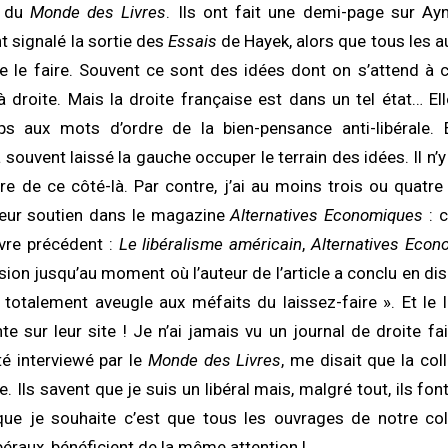
t du
Monde des Livres
. Ils ont fait une demi-page sur Ay
ont signalé la sortie des
Essais
de Hayek, alors que tous les a
 le faire. Souvent ce sont des idées dont on s’attend à c
 à droite. Mais la droite française est dans un tel état… Ell
s aux mots d’ordre de la bien-pensance anti-libérale. El
a souvent laissé la gauche occuper le terrain des idées. Il n
re de ce côté-là. Par contre, j’ai au moins trois ou quatr
lleur soutien dans le magazine
Alternatives Economiques
: c
livre précédent :
Le libéralisme américain
,
Alternatives Econ
ion jusqu’au moment où l’auteur de l’article a conclu en d
t totalement aveugle aux méfaits du laissez-faire ». Et le
te sur leur site ! Je n’ai jamais vu un journal de droite fa
té interviewé par le
Monde des Livres
, me disait que la col
ée. Ils savent que je suis un libéral mais, malgré tout, ils f
 que je souhaite c’est que tous les ouvrages de notre col
béraux, bénéficient de la même attention !