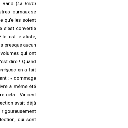
n Rand (
La Vertu
utres journaux se
e qu’elles soient
e s’est convertie
le est étatiste,
’y a presque aucun
e volumes qui ont
’est dire ! Quand
omiques
en a fait
isant : « dommage
 livre a même été
ire cela… Vincent
lection avait déjà
ont rigoureusement
lection, qui sont