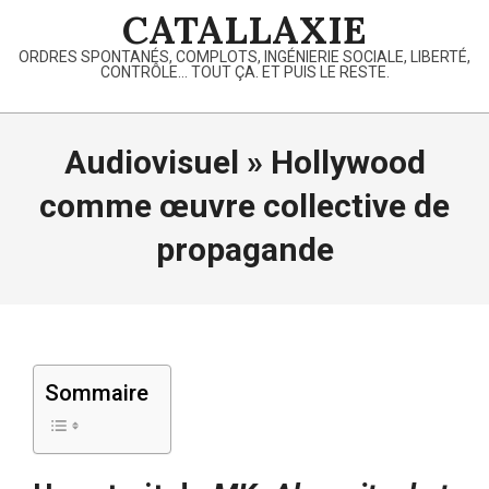
Skip
CATALLAXIE
to
ORDRES SPONTANÉS, COMPLOTS, INGÉNIERIE SOCIALE, LIBERTÉ,
content
CONTRÔLE… TOUT ÇA. ET PUIS LE RESTE.
Primary
Navigation
Audiovisuel »
Hollywood
Menu
comme œuvre collective de
propagande
Sommaire